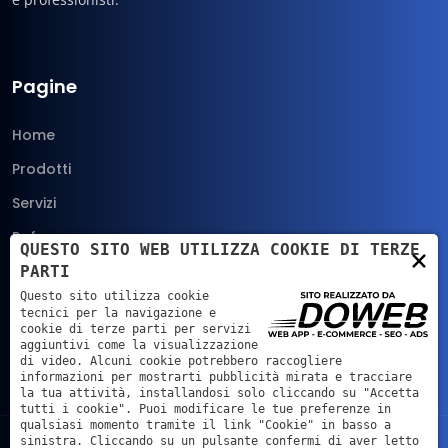
Pagine
Home
Prodotti
Servizi
Referenze
QUESTO SITO WEB UTILIZZA COOKIE DI TERZE
×
News
PARTI
Questo sito utilizza cookie
Azienda
tecnici per la navigazione e
cookie di terze parti per servizi
Contatti
aggiuntivi come la visualizzazione
di video. Alcuni cookie potrebbero raccogliere
informazioni per mostrarti pubblicità mirata e tracciare
la tua attività, installandosi solo cliccando su "Accetta
tutti i cookie". Puoi modificare le tue preferenze in
qualsiasi momento tramite il link "Cookie" in basso a
sinistra. Cliccando su un pulsante confermi di aver letto